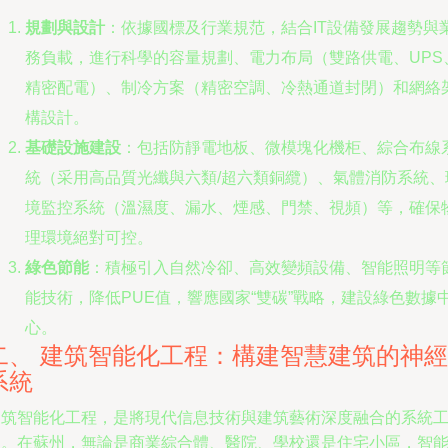
規劃與設計
：依據國標及行業規范，結合IT設備發展趨勢與
務負載，進行科學的容量規劃、電力布局（雙路供電、UPS
精密配電）、制冷方案（精密空調、冷熱通道封閉）和網絡
構設計。
基礎設施建設
：包括防靜電地板、微模塊化機柜、綜合布線
統（采用高品質光纖與六類/超六類銅纜）、氣體消防系統、
境監控系統（溫濕度、漏水、煙感、門禁、視頻）等，確保
理環境絕對可控。
綠色節能
：積極引入自然冷卻、高效變頻設備、智能照明等
能技術，降低PUE值，響應國家“雙碳”戰略，建設綠色數據
心。
二、 建筑智能化工程：構建智慧建筑的神經
系統
建筑智能化工程，是將現代信息技術與建筑藝術深度融合的系統
程。在蘇州，無論是商業綜合體、醫院、學校還是住宅小區，智