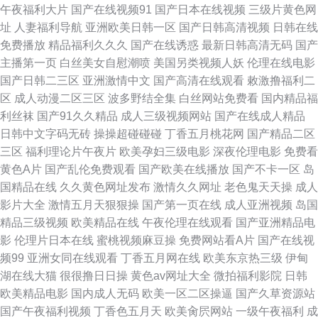
午夜福利大片
国产在线视频91
国产日本在线视频
三级片黄色网
线重口味 成人的视频视屏 日本强奸 电影在线 99AV精品 久久草AV 视频入口
址
人妻福利导航
亚洲欧美日韩一区
国产日韩高清视频
日韩在线
免费播放
精品福利久久久
国产在线诱惑
最新日韩高清无码
国产
人人干人人撸 变态网站在线观看 免费在线成人蜜桃视频 在线视频青春草 最
主播第一页
白丝美女自慰潮喷
美国另类视频人妖
伦理在线电影
国产日韩二三区
亚洲激情中文
国产高清在线观看
敕激撸福利二
新av资源 国产精品自拍在线条 青青在线视频免费 超碰伊人大香蕉 91欧美软
区
成人动漫二区三区
波多野结全集
白丝网站免费看
国内精品福
利丝袜
国产91久久精品
成人三级视频网站
国产在线成人精品
件 久久嫩草国产成人专区 亚洲无码不卡二区 一三四福利影院 国产黄色自慰
日韩中文字码无砖
操操超碰碰碰
丁香五月桃花网
国产精品二区
三区
福利理论片午夜片
欧美孕妇三级电影
深夜伦理电影
免费看
免费看 日韩a√中文www 国产在线一区麻豆 99福利精品 久久嫩草精品www
黄色A片
国产乱伦免费观看
国产欧美在线播放
国产不卡一区
岛
国精品在线
久久黄色网址发布
激情久久网址
老色鬼天天操
成人
五月丁香国产精品 人人澡人人超碰人妻在线 传媒91 欧美日二区性爱在线 久
影片大全
激情五月天狠狠操
国产第一页在线
成人亚洲视频
岛国
精品三级视频
欧美精品在线
午夜伦理在线观看
国产亚洲精品电
操热久操 零色激情网 草莓视频app软件 蜜桃91麻豆 国产高清18
影
伦理片日本在线
蜜桃视频麻豆操
免费网站看A片
国产在线视
频99
亚洲女同在线观看
丁香五月网在线
欧美东京热三级
伊甸
湖在线大猫
很很撸日日操
黄色av网址大全
微拍福利影院
日韩
欧美精品电影
国内成人无码
欧美一区二区操逼
国产久草资源站
国产午夜福利视频
丁香色五月天
欧美肏屄网站
一级午夜福利
成