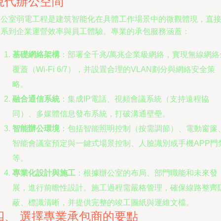
現代辦公空間
辦公室弱電工程是建筑智能化在具體工作場景中的微觀體現，直
關系到企業運營效率與員工體驗。專業的承包服務涵蓋：
基礎網絡架構
：部署全千兆/萬兆企業級網絡，實現無線網絡
覆蓋（Wi-Fi 6/7），并設置合理的VLAN劃分與網絡安全策
略。
融合通信系統
：集成IP電話、視頻會議系統（支持遠程協
同）、多媒體信息發布系統，打破溝通壁壘。
智能辦公環境
：包括智能照明控制（按需調節）、電動窗簾
智能會議室預定與一鍵式場景控制、人臉識別或手機APP門
等。
專業化設計與施工
：根據辦公室的布局、部門職能和未來發
展，進行前瞻性設計。施工過程需嚴格管理，確保線路整齊
蔽、標識清晰，并提供完整的竣工圖紙與運維文檔。
四、 選擇專業承包商的要點