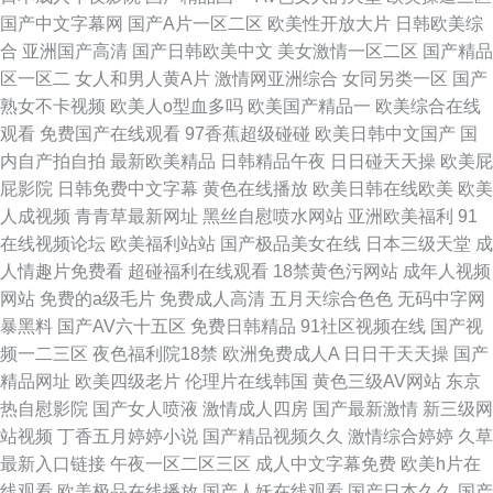
国产中文字幕网
国产A片一区二区
欧美性开放大片
日韩欧美综
合
亚洲国产高清
国产日韩欧美中文
美女激情一区二区
国产精品
区一区二
女人和男人黄A片
激情网亚洲综合
女同另类一区
国产
熟女不卡视频
欧美人o型血多吗
欧美国产精品一
欧美综合在线
观看
免费国产在线观看
97香蕉超级碰碰
欧美日韩中文国产
国
内自产拍自拍
最新欧美精品
日韩精品午夜
日日碰天天操
欧美屁
屁影院
日韩免费中文字幕
黄色在线播放
欧美日韩在线欧美
欧美
人成视频
青青草最新网址
黑丝自慰喷水网站
亚洲欧美福利
91
在线视频论坛
欧美福利站站
国产极品美女在线
日本三级天堂
成
人情趣片免费看
超碰福利在线观看
18禁黄色污网站
成年人视频
网站
免费的a级毛片
免费成人高清
五月天综合色色
无码中字网
暴黑料
国产AV六十五区
免费日韩精品
91社区视频在线
国产视
频一二三区
夜色福利院18禁
欧洲免费成人A
日日干天天操
国产
精品网址
欧美四级老片
伦理片在线韩国
黄色三级AV网站
东京
热自慰影院
国产女人喷液
激情成人四房
国产最新激情
新三级网
站视频
丁香五月婷婷小说
国产精品视频久久
激情综合婷婷
久草
最新入口链接
午夜一区二区三区
成人中文字幕免费
欧美h片在
线观看
欧美极品在线播放
国产人妖在线观看
国产日本久久
国产