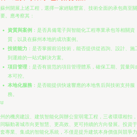
在蘇州開展上述工程，選擇一家經驗豐富、技術全面的承包商至
重要。應考察其：
資質與案例
：是否具備電子與智能化工程專業承包等相關資
質，以及在蘇州本地的成功案例。
技術能力
：是否掌握前沿技術，能否提供從咨詢、設計、施
到運維的一站式解決方案。
項目管理
：是否有規范的項目管理體系，確保工期、質量與
本可控。
本地化服務
：是否能提供快速響應的本地售后與技術支持服
務。
##
蘇州的機房建設、建筑智能化與辦公室弱電工程，三者環環相扣
共同驅動著城市向更智慧、更高效、更可持續的方向發展。投資
一套專業、集成的智能化系統，不僅是提升建筑本身價值與競爭