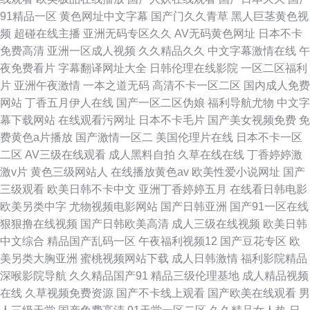
91精品一区
黄色网址中文字幕
国产门久久青草
黑人巨茎黄色视
频
超碰在线主播
亚洲无码专区久久
AV无码黄色网址
日本不卡
免费高清
亚洲一区成人视频
久久精品久久
中文字幕激情在线
午
夜免费看片
字幕翻译网址大全
日韩伦理在线影院
一区二区福利
片
亚洲午夜激情
一本之道无码
高清不卡一区二区
国内成人免费
网站
丁香五月伊人在线
国产一区二区伪娘
福利导航尤物
中文字
幕下载网站
在线观看污网址
日本不卡毛片
国产美女视频免费
免
费黄色a片播放
国产激情一区二
美国伦理片在线
日本不卡一区
二区
AV三级在线观看
成人黑料自拍
久草在线在线
丁香婷婷激
激v片
黄色三级网站人
在线播放黄色av
欧美性爱小说网址
国产
三级观看
欧美日韩不卡中文
亚洲丁香婷婷五月
在线看日韩电影
欧美另类中字
尤物视频电影网站
国产日韩亚洲
国产91一区在线
狠狠撸在线视频
国产日韩欧美高清
成人三级在线视频
欧美日韩
中文综合
精品国产乱码一区
午夜福利视频12
国产豆花专区
欧
美另类大胸亚洲
蜜桃视频网站下载
成人日韩激情
福利影院精品
深喉影院导航
久久精品国产91
精品三级伦理基地
成人精品视频
在线
久草视频免费资源
国产不卡线上观看
国产欧美在线观看
男