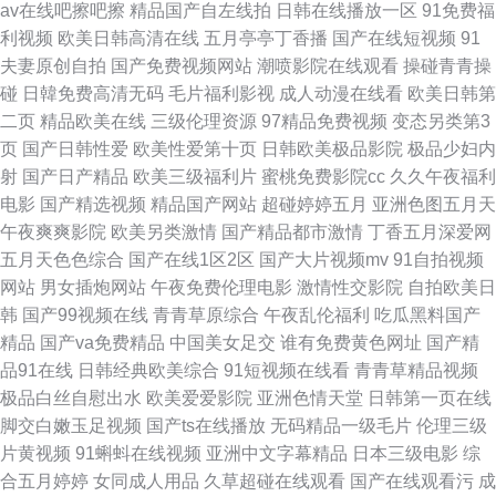
av在线吧擦吧擦
精品国产自左线拍
日韩在线播放一区
91免费福
频 国产精品福利网站 老湿机午夜视频 精品兔费产品绘合综合 日韩三级在线
利视频
欧美日韩高清在线
五月亭亭丁香播
国产在线短视频
91
夫妻原创自拍
国产免费视频网站
潮喷影院在线观看
操碰青青操
看 www18国产 在线亚洲久草网 草莓啪啪性交 美女网站在线观看 无码一区
碰
日韓免费高清无码
毛片福利影视
成人动漫在线看
欧美日韩第
二页
精品欧美在线
三级伦理资源
97精品免费视频
变态另类第3
二区高潮喷水 久久青草av 91看片网站下载 国产精精品在线资源 欧美浮力
页
国产日韩性爱
欧美性爱第十页
日韩欧美极品影院
极品少妇内
射
国产日产精品
欧美三级福利片
蜜桃免费影院cc
久久午夜福利
97超碰老师 在线啪啪av 不卡av岛国 欧美日韩久久伊人 在线观看青草啪啪啪
电影
国产精选视频
精品国产网站
超碰婷婷五月
亚洲色图五月天
午夜爽爽影院
欧美另类激情
国产精品都市激情
丁香五月深爱网
日本黄色仓库网站 AV韩日 九1在线观看网页 日韩妈妈三区 91九色pron在线
五月天色色综合
国产在线1区2区
国产大片视频mv
91自拍视频
网站
男女插炮网站
午夜免费伦理电影
激情性交影院
自拍欧美日
天天看天天透 伪娘网址 人人妻人人做人人精 国产精品久久不能 女色国产一
韩
国产99视频在线
青青草原综合
午夜乱伦福利
吃瓜黑料国产
精品
国产va免费精品
中国美女足交
谁有免费黄色网址
国产精
级 亚洲精品色婷婷网 人妻97资源站 97总资源免费资源站 精品无码在 精品噜
品91在线
日韩经典欧美综合
91短视频在线看
青青草精品视频
极品白丝自慰出水
欧美爱爱影院
亚洲色情天堂
日韩第一页在线
久在线 日韩bwww 福利社30秒免费体验 欧美福利 性爱公司 欧美日韩亚洲精
脚交白嫩玉足视频
国产ts在线播放
无码精品一级毛片
伦理三级
片黄视频
91蝌蚪在线视频
亚洲中文字幕精品
日本三级电影
综
品成人在线 99热精品在线9 成人丁香五月中文字幕 中文字幕在线观看网址
合五月婷婷
女同成人用品
久草超碰在线观看
国产在线观看污
成