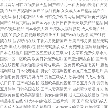
看片网站日韩
在线美剧天堂
国产精品九一在线
国内激情在线视
频
在线三级视频网
国产91福利视频
久久成人国产精品
黑料在
线无码
福利影院网站大全
日韩免费观看网站
国产家居肏屄视频
国产在线首页精品
国产国内在线
日日夜夜天天
欧美精品精品
国
产AV无码精品
日本最美人妖
欧美私人福利影院
成人亚洲在线
视频
91美女性爱视频
欧美亚洲图片
国产va在线视频
国产91视
频在线
波多野结在线
丁香六月激情国产
欧美日韩另类
精品无码
免费
黑成人福利影院
精品无码播放
成人免费网址
福利导航网站
日本在线看片
国产三区五五影视
三级av中文字幕
免费久草永久
国模一区二区欧美
欧美日韩免费电影
国产亚洲网友自拍
国产情
侣在线视频
男女啪啪激情网站
欧美一区免费
欧美变态黄片
超色
福利导航
日本伦理电影
男女午夜福利视频
有点黄色三级毛片
男
女啪啪免费
无码另类有码
黄色三级成人
欧美福利17成人
老湿
机日日干
国产精选自拍
最新欧美乱伦视频
丁香五月六月
黄黄色
五月婷婷
日韩岛国在线
国产人妻高清无卡
自慰喷水动漫
东方色
图欧美色图
欧美高清乱妇
美女内射网页
成人三级在线播放
日韩
精品电影在线
91大神内射在线
三级片第一页
国产高清无码成人
日本成人午夜影院
国产精品国一
Av色女人的天堂
欧美操逼三区