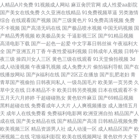
人精品A片免费
91视频成人网站
麻豆肏屄官网
成人性爱aa影院
国产美女在线免费
久久亚洲在线精品
91免费视频草逼
另类激情
综合
在线观看国产视频
国产三级黄色片
91免费高清视频
免费
不卡视频
国产高清无码在线
国产极品喷水视频
中国无码视频
国
产精品秀秀视频
欧美极品美女
干逼影视三区
国产91精品视频
高清电影下载
国产一起色一起爱
中文字幕日韩丝袜
午夜福利大
全
国产亚洲五月丁香
午夜性爱福利视频
日韩成年人视频
日韩午
夜三级
操四川女人三区
黄色三级在线观看
91天堂偷拍视频
3d
成人动漫视频
午夜爆乳视频
成人免费大片
偷拍福利导航
国产在
线播放网站
国产jk福利在线
国产2区正在播放
国产乱肥老妇
青
青草国产视偷拍
日韩夜间私人
一级岛国毛片
欧美第一页另类
久
草中文在线
日本精品不卡
欧美日韩另类视频
日本在线观看不卡
五月天六月婷婷
干超碰碰熟女
黄色软件麻豆
国产69精品视频
黑料超碰在线
免费看成年人大片
人人爽视频播放
成人激情五月
天
成年人在线免费看
免费福利电影网
欧洲亚洲自拍
精品国产人
成在线
国产美女精品在线
国产精品国产高清
日韩精品视频免费
欧美视频三区
精品资源男人社
成人动漫一区
成人精品区国产
欧
洲视频二在线
宅狼福利影院
欧美在线视频网址
黄色软件大全下