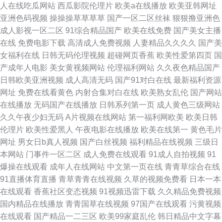
人在线吃瓜网站
西瓜影院伦理片
欧美a在线播放
欧美亚韩网址
91撸啊撸射看片91 黑丝喷水 欧美亚洲另类成熟 69热9 长长长长久久久久成
亚洲色码视频
操操操草草草草
国产一区二区丝袜
狠狠撸亚洲色
成人影视一区二区
91综合精品国产
欧美在线免费
国产美女主播
人A片 国产探花精品日韩欧美 91看片婬黄大片 极品天堂 av免费观看视频 色
在线
免费电影下载
高清成人免费视频
人妻精品久久久久
国产美
女福利在线
日韩无码伦理视频
超碰网页香蕉
欧美性爱第四页
国
偷偷噜久久 欧美日韩国产在线 超碰人人网 密臀AV579 香蕉福利影院 日日夜
产成年人电影
美女黄视频网站
伦理福利网站
久久夜色精品国产
日韩欧美亚洲视频
成人高清无码
国产91对白在线
最新福利资源
夜一本道 www色逼 免费熟女一区 蜜桃視頻在線觀看 91网在线入口 久久香
网址
免费在线看黄色
内射合集对白在线
欧美熟女乱伦
国产网站
在线播放
无码国产在线播放
日韩系列第一页
成人黄色三级网站
焦 午夜久草网 人人插人人操 wwwAV探花 久久精品—区二区三区 久久国产
久久午夜少妇无码
A片视频在线网站
第一福利网欧美
欧美日韩
伦理片
欧美性爱黑人
午夜电影在线播放
欧美在线第一
黄色毛片
精品高潮 91极品福利91久久 九一成人看片 色网五月婷婷 人人射少妇视频 成
网址
男女日b真人视频
国产白丝视频
福利精品在线视频
三级日
本网站
门事件一区二区
成人免费在线观看
91成人自拍视频
91
人国产视频 白丝萝莉自慰很喷水 av对黄导航 91黄色直播视频网站 欧美成人
爆操在线观看
成年人在线网站
中文第一页在线
青青草综合在线
91直播体育直播
青草青青在线视频
久草的视频免费看
日本一本
在级影院 超碰79人人都碰人人看 91色se 五月婷婷黄色电影 韩国三极片 日
在线观看
香蕉社区变态视频
91视频迅雷下载
久久精品免费视频
国内精品在线播放
青青国草在线视频
97国产在线观看
污黄视频
本一道www 欧美日韩国产在线 福利导航一区二区 日本色妇色播 欧美日韩在
在线观看
国产精品一二三区
欧美99家庭乱伦
韩日精品中文字幕