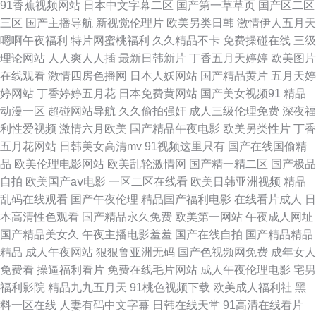
91香蕉视频网站
日本中文字幕二区
国产第一草草页
国产区二区
草莓视频网 九九精品国产九九 日本一级在线播放 在线熟女 女人梦见房屋破
三区
国产主播导航
新视觉伦理片
欧美另类日韩
激情伊人五月天
嗯啊午夜福利
特片网蜜桃福利
久久精品不卡
免费操碰在线
三级
烂不堪 91免費 国产国语在线观看视频 avtt天堂网杏花村 青娱乐狼友综合
理论网站
人人爽人人插
最新日韩新片
丁香五月天婷婷
欧美图片
在线观看
激情四房色播网
日本人妖网站
国产精品黄片
五月天婷
91WWWWWW 色婷婷人人做人人白丝 91这里 国产精品视频2p 麻豆成人免
婷网站
丁香婷婷五月花
日本免费黄网站
国产美女视频91
精品
动漫一区
超碰网站导航
久久偷拍强奸
成人三级伦理免费
深夜福
费 日韩无人区电影高清版 91福利局 欧美一区精品 99插无码99 黄色一级二
利性爱视频
激情六月欧美
国产精品午夜电影
欧美另类性片
丁香
五月花网站
日韩美女高清mv
91视频这里只有
国产在线国偷精
级大片 青青草天天干 性文肥老太婆AA网 火影忍者在线观看 91大全在线观看
品
欧美伦理电影网站
欧美乱轮激情网
国产精一精二区
国产极品
自拍
欧美国产aⅴ电影
一区二区在线看
欧美日韩亚洲视频
精品
免费 国产91网站 久久精品网 香蕉vs伊人 九热这里只有精品44 91探花干逼
乱码在线观看
国产午夜伦理
精品国产福利电影
在线看片成人
日
本高清性色观看
国产精品永久免费
欧美第一网站
午夜成人网址
国产精选在线 老湿机福利看片 日韩无码高清专区 91九色视频pron 日韩av高
国产精品美女久
午夜主播电影羞羞
国产在线自拍
国产精品精品
精品
成人午夜网站
狠狠鲁亚洲无码
国产色视频网免费
成年女人
清在线成人 成人91 久久不卡 日韩AN 一级做α爱毛片久久 温柔贤淑的清纯美
免费看
操逼福利看片
免费在线毛片网站
成人午夜伦理电影
宅男
福利影院
精品九九五月天
91桃色视频下载
欧美成人福利社
黑
女 AV免费在线 激情亚洲图区 欧美日韩中文在线 亚洲国产综合网 91n处女视
料一区在线
人妻有码中文字幕
日韩在线天堂
91高清在线看片