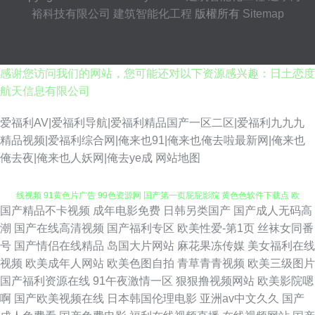
裕科技有限公司
建筑智能化工程
版權所有
Sitemap
感谢您访问我们的网站，您可能还对以下资源感兴趣：日土恋度
航天信息有限公司
爱福利AV|爱福利导航|爱福利精品国产一区二区|爱福利九九九
精品视频|爱福利综合网|俺来也91|俺来也俺去啦最新网|俺来也
俺去夜|俺来也人妖网|俺去ye成
网站地图
国产精品不卡视频
成年电影免费
日韩另类国产
国产成人无码高
后入欧美 99视屏 欧美人妖91 天天夜夜叭 AV蜜臀网 黄色性爱 91传媒免费在
潮
国产在线高清视频
国产福利专区
欧美性爱-第1页
丝袜女同番
号
国产情侣在线精品
岛国大片网站
麻花果冻传媒
美女福利在线
线视频 91黄色片广告 99色资源网 国产第一页屁屁影院 黄色色软件下载点 欧
视频
欧美成年人网站
欧美色图自拍
青草青青视频
欧美三级图片
国产福利资源在线
91午夜激情一区
狠狠撸视频网站
欧美影院嗯
美日韩国产不卡在线 三级按摩 超碰人人干人人操 影视高清版免费 www日本
啊
国产欧美视频在线
日本韩国伦理电影
亚洲av中文久久
国产