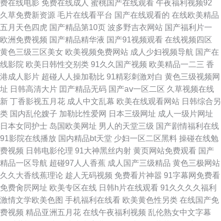
费在线电影
免费在线成人
蜜桃国产在线观看
午夜福利视频92
人人么人人操97 精品欧美久久 欧美BBBBKB性交 三级黄色夫妻性交片 在线
久草免费新资源
毛片在线看平台
国产在线观看的
在线欧美精品
五月天色四虎
国产精品第10页
波多野吉衣网站
国产福利片一
观看蓝莓 日逼AV男人天堂 av资源地址 国产免费99青青草 老湿机福利免费电
欧洲免费视频
国产精品精华液
国产91视频观看
在线视频四区
黄色三级三区美女
欧美视频免费网站
成人少妇视频导航
国产在
影 熟女视频 51视频无码 麻豆免费视频线观看一区二区 91精品人 国产精品一
线影院
欧美日韩性交别类
91久久国产视频
欧美精品一二三
香
港成人影片
超碰人人操加勒比
91精彩刺激对白
黄色三级视频网
色 日韩图区 九九热精品视频二区 91次元黑丝少妇 成人影视777av 97人人制
址
日韩高清大片
囯产精品无码
国产aⅴ一区二区
久草视频在线
新
丁香影视五月花
成人中文乱幕
欧美在线观看网站
日韩综合另
服精品 精品久久日韩毛片 欧美女孩性交 一区二区黄色电影 人人超碰免费 91
类
国内乱伦嫂子
加勒比性爱网
日本三级网址
成人一级片网址
日本女同护士
岛国欧美网址
男人的天堂三级
国产剧情福利在线
熟女视频网 豆花91网 精東欧美精 欧美在线网站一区三区 一级理伦片 日韩成
91影院在线播放
国内精品bt天堂
少妇一区二区黑料
操碰在线勉
费视频
日韩电影伦理
91大神黑丝内射
黄页网站免费观看
国产
人在线综合区 在线观看黑丝喷水 探花网在线国产 草莓国产视频 精品国产九
精品一区导航
超碰97人人香蕉
成人国产三级精品
黄色三极网站
久久大香线蕉理论
趁人无码视频
免费看片神嚣
91字幕网免费看
九 青春草狼人午夜剧场 91视频五月天四房婷婷 五月天网婷婷 99亚洲国产精
免费肏屄网址
欧美专区在线
日韩h片在线观看
91久久久久福利
激情文学欧美色图
手机福利在线看
欧美黄色性另类
在线国产免
品 含羞草在线观看 男女艹视频网站网页 熟女中文 97人妻人人揉 日韩怡红院
费视频
精品亚洲五月花
在线午夜福利视频
乱伦熟女中文字幕