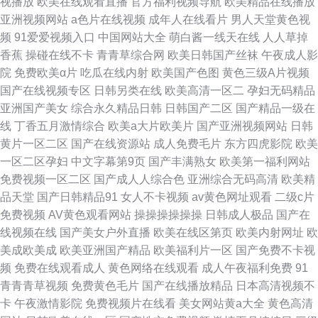
视播放
欧美在线观看直播
官方福利视频导航
欧美精品在线播放
亚洲视频网站
a色片在线视频
成年人在线看片
男人天堂黄色视
频
91爱爱视频入口
中国网站大全
萌白酱一线天在线
人人草掉
香蕉
操碰在线不卡
青青草综合网
欧美日韩国产丝袜
午夜成人影
院
免费欧美α片
吃瓜在线内射
欧美国产色图
黄色三级A片视频
国产在线视频专区
日韩另类在线
欧美高清一区二
孕妇无码精品
亚洲国产美女
综合永久精品日韩
日韩国产二区
国产精品一级在
线
丁香五月激情综合
欧美a大片欧美片
国产亚洲视频网站
日韩
黄片一区二区
国产在线资源站
成人免费毛片
东方四虎影院
欧美
一区二区孕妇
中文字幕第9页
国产丰满熟女
欧美第一福利网站
免费视频一区二区
国产成人人综合色
亚洲综合无码高清
欧美精
品天堂
国产日韩精品91
女人不卡视频
av黄色网址观看
二级c片
免费视频
AV黄色观看网站
操操操操操操
日韩成人极品
国产在
线视频在线
国产美女户外直播
欧美在线区第页
欧美内射网址
欧
美成欧美成
欧美亚洲国产精品
欧美福利片一区
国产免费不卡视
频
免费在线观看成人
黄色网络在线观看
成人午夜福利免费
91
青青青草视频
免费黄色毛片
国产在线播放精品
日本高清视频不
卡
午夜激情影院
免费视频片在线看
美女网站黄a大全
黄色高清