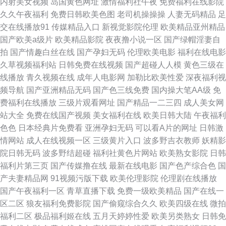
内射美女视频
岛国黄色网址
激情福利社午夜
免费福利在线影院
国产探花11页 久久国产精品高潮 日韩精品欧美专区 午夜精品福利视频导航
久久午夜福利
免费日韩欧美色图
老司机操操操
人妻无码精品
足
交在线播放91
传媒精品入口
新视觉影院伦理
欧美精品亚州精品
光棍影院玩女人B影视 亚洲资源在线 久久免费永久成 伊人东京热一本道 久
国产欧美a级片
欧美精品影院
夜夜撸小说一区
国产绿帽淫妻自
拍
国产情趣白丝在线
国产孕妇无码
伦理欧美电影
福利在线电影
久机热精品最新视频 91处女在线看 91午夜在线观看 成人夫妻综合娱乐网 国
久草视频福利站
日韩免费在线视频
国产超碰人人模
黄色三级在
线播放
青久视频在线
成年人电影网
加勒比欧美性爱
深夜福利视
产日韩精品欧美激 久久中文有码 青青色网址 国产精品第11页 淫网高清电影
频导航
国产亚洲精品无码
国产色三线免费
国内操大笔AA级
免
费福利在线播放
三级片观看网址
国产精品一二三四
成人美女网
免费提供 aV伊人色 国产精品在线九九 久久九九久久 欧美欧美韩曰综合 性爱
站大全
免费在线国产视频
美女福利在线
欧美日韩大陆
午夜福利
色色
日本经典片免费看
亚洲孕妇无码
可以看A片的网址
日韩激
一级入 99热8 日韩综合资源 91红杏 99热成人 高清福利无码社区欧美 美女写
情网站
成人在线视频一区
三级黄片入口
波多野吉衣教师
妖精影
院日韩无码
波多野结超碰
福利社黄色片网站
欧美熟女影院
日韩
真 日本性免费日本 亚洲骚b网 大头儿子第二集第52集懒 91后入少妇 av不卡
福利片第三页
国产传媒撸在线
最新在线电影
国产色产综合色
国
产夫妻精品网
91视频污版下载
欧美伦理影院
伦理剧在线播放
的电影播放 国产精品区一二三五 麻豆精品在线专区 日本不卡一二三 性交黄
国产午夜福利一区
青草直播下载
免费一级欧美精品
国产在线一
区二区
狼友福利免费影院
国产偷窥综合久久
欧美四级在线
微拍
色网 欧美日韩国产在线偷 超碰福利导航 骚综合网 91免视频免费看入口 超碰
福利二区
极品福利姬在线
五月天婷婷性爱
欧美另类熟女
日韩免