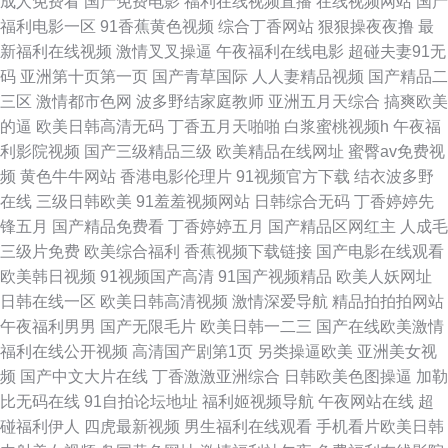
成人免费看
国产免费电影
福利在线视频直播
在线视频网站
国产
黄色 国产亚州欧美 另类重口人妖在线 人妻教师波多野结衣 五月丁香在线综
福利电影一区
91香蕉黄色视频
综合丁香网站
狠狠操夜夜撸
最
新福利在线视频
激情叉叉操逼
午夜福利在线电影
超碰夫妻91无
合 久久婷婷一级婬片AAA 最新av中文 超碰在线99自拍 国产日韩精品欧美激
码
亚洲第十页第一页
国产青草国际
人人妻精品视频
国产精品二
三区
激情都市色网
波多野结家庭教师
亚洲五月天综合
搞爽欧美
欧美男人女人免费视频 深夜福利免费看 91精品豆花 国产久草视频日本 91猫
的逼
欧美日韩高清无码
丁香五月天啪啪
白浆蜜桃视频h
午夜福
利影院视频
国产三级精品三级
欧美精品在线网址
蜜臀av免费视
先生 99精品综合免费视频 福利社污香蕉 老湿机影音 91国产福利一区二区
频
黄色牛牛网站
香港电影伦理片
91视频官方下载
结衣波多野
在线
三级日韩欧美
91羞羞视频网站
日韩综合无码
丁香婷婷先
91爱豆传媒 爱豆传媒视频 国产传媒视频在线看 精品日韩三区四区 老湿机69
锋五月
国产精品免费看
丁香婷婷五月
国产精品区网红主
人成毛
三级片免费
欧美综合福利
香蕉视频下载链接
国产电影在线观看
午夜福利区 天堂日中文资源在线 av超碰色 黑料星空导航 色成人网 91九色中
欧美韩日视频
91视频国产高清
91国产视频精品
欧美人妖网址
日韩在线一区
欧美日韩高清视频
激情深爱导航
精品拍拍拍网站
文字幕 JK白丝污片 国内99 久久欧美 男女激情互操 日韩欧美成人精品网址
午夜福利男男
国产无限毛片
欧美日韩一二三
国产在线欧美激情
福利在线公开视频
高清国产剧第1页
另类操逼欧美
亚洲美女视
香蕉电影院 www操操日 欧美啪啪香蕉视频 91大神下载 91新福利在线 成人
频
国产中文大片在线
丁香激激亚洲综合
日韩欧美色图操逼
加勒
比无码在线
91自拍论坛地址
福利姬视频导航
午夜网站在线
超
欧美网站 9191手机视频网 免费网站www91cn免费观看 91看自拍 AV狠狠干
碰福利伊人
四虎最新视频
男生福利在线观看
手机看片欧美日韩