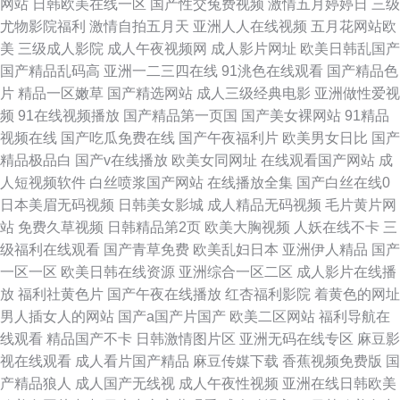
网站
日韩欧美在线一区
国产性交兔费视频
激情五月婷婷日
三级
尤物影院福利
激情自拍五月天
亚洲人人在线视频
五月花网站欧
美
三级成人影院
成人午夜视频网
成人影片网址
欧美日韩乱国产
国产精品乱码高
亚洲一二三四在线
91洮色在线观看
国产精品色
片
精品一区嫩草
国产精选网站
成人三级经典电影
亚洲做性爱视
频
91在线视频播放
国产精品第一页国
国产美女裸网站
91精品
视频在线
国产吃瓜免费在线
国产午夜福利片
欧美男女日比
国产
精品极品白
国产v在线播放
欧美女同网址
在线观看国产网站
成
人短视频软件
白丝喷浆国产网站
在线播放全集
国产白丝在线0
日本美眉无码视频
日韩美女影城
成人精品无码视频
毛片黄片网
站
免费久草视频
日韩精品第2页
欧美大胸视频
人妖在线不卡
三
级福利在线观看
国产青草免费
欧美乱妇日本
亚洲伊人精品
国产
一区一区
欧美日韩在线资源
亚洲综合一区二区
成人影片在线播
放
福利社黄色片
国产午夜在线播放
红杏福利影院
着黄色的网址
男人插女人的网站
国产a国产片国产
欧美二区网站
福利导航在
线观看
精品国产不卡
日韩激情图片区
亚洲无码在线专区
麻豆影
视在线观看
成人看片国产精品
麻豆传媒下载
香蕉视频免费版
国
产精品狼人
成人国产无线视
成人午夜性视频
亚洲在线日韩欧美