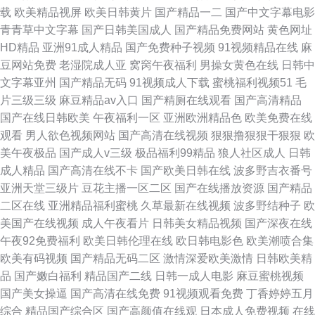
载
欧美精品视屏
欧美日韩黄片
国产精品一二
国产中文字幕电影
青青草中文字幕
国产日韩美国成人
国产精品免费网站
黄色网址
HD精品
亚洲91成人精品
国产免费种子视频
91视频精品在线
麻
豆网站免费
老湿院成人亚
窝窉午夜福利
男操女黄色在线
日韩中
文字幕亚州
国产精品无码
91视频成人下载
蜜桃福利视频51
毛
片三级三级
麻豆精品av入口
国产精厕在线观看
国产高清精品
国产在线日韩欧美
午夜福利一区
亚洲欧洲精品色
欧美免费在线
观看
男人欲色视频网站
国产高清在线视频
狠狠撸狠狠干狠狠
欧
美午夜极品
国产成人v三级
极品福利99精品
狼人社区成人
日韩
成人精品
国产高清在线不卡
国产欧美日韩在线
波多野吉衣番号
亚洲天堂三级片
豆花主播一区二区
国产在线播放资源
国产精品
二区在线
亚洲精品福利蜜桃
久草最新在线视频
波多野结种子
欧
美国产在线视频
成人午夜看片
日韩美女精品视频
国产深夜在线
午夜92免费福利
欧美日韩伦理在线
欧日韩电影色
欧美潮喷合集
欧美有码视频
国产精品无码二区
激情深爱欧美激情
日韩欧美精
品
国产嫩白福利
精品国产二线
日韩一成人电影
麻豆蜜桃视频
国产美女操逼
国产高清在线免费
91视频观看免费
丁香婷婷五月
综合
精品国产综合区
国产高颜值在线观
日本成人免费视频
在线