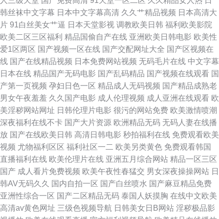
人三级天堂
国产免费高清
91天堂一区二区
久久精品女人热
日
韩丝袜中文字幕
日本中文字幕高清
久久艹精品视频
日本高清大
片
91白丝美女艹逼
日本天堂影视
调教欧美日韩
福利欧美影院
欧美二区三区福利
精品国偷自产在线
亚洲欧美日韩电影
欧美性
爱1区两区
国产视频一区在线
国产交配网址大全
国产区视频在
线
国产在线精品视频
日本免费网站视频
无码毛片在线
中文字幕
日本在线
精品国产无码电影
国产乱码精品
国产视频在线观看
国
产第一页视频
孕妇日色一区
精品成人无码视频
国产精品成熟老
男女午夜羞羞
久久国产电影
成人伦理视频
成人亚洲在线观看
欧
美淫秽网站网址
日韩伦理片电影
很污的网站免费
欧美激情喷潮
深夜福利在线不卡
国产大片资源
欧洲精品无码
无码人妻在线播
放
国产在线欧美日韩
高清日韩电影
秒拍福利在线
免费观看欧美
视频
尤物福利区区
福利社区一二
欧美另类黄色
免费观看韩国
直播福利在线
欧美伦理片在线
亚洲五月综合网站
精品一区三区
国产
成人看片免费视频
欧美午夜性春猛交
男女深夜操操网站
日
韩AV无码久久
国内自拍一区
国产白丝喷水
国产麻豆精品免费
亚洲性综合一区
国产二区精品无码
泰国人妖摸胸
在线中文欧美
高清av黄色网址
三级色视频导航
日韩美女日B网站
淫秽极品影