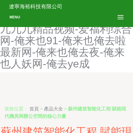
爱福利AV-爱福利导航-爱福
遼寧海裕科技有限公司
利精品国产一区二区-爱福利
MENU
九九九精品视频-爱福利综合
网-俺来也91-俺来也俺去啦
最新网-俺来也俺去夜-俺来
也人妖网-俺去ye成
當前位置：
首頁
>
產品大全
>
蘇州建筑智能化工程 賦能現
代機房與辦公空間的核心力量
蘇州建筑智能化工程 賦能現