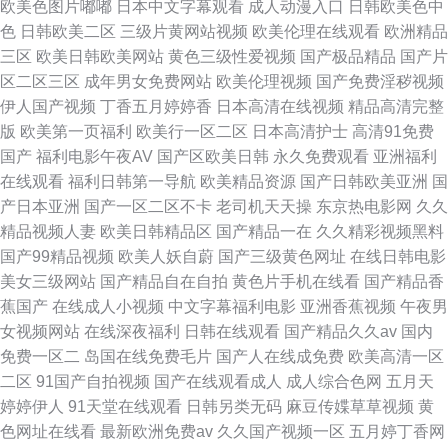
欧美色图片嘟嘟
日本中文字幕观看
成人动漫入口
日韩欧美色中
色
日韩欧美二区
三级片黄网站视频
欧美伦理在线观看
欧洲精品
三区
欧美日韩欧美网站
黄色三级性爱视频
国产极品精品
国产片
区二区三区
成年男女免费网站
欧美伦理视频
国产免费淫秽视频
伊人国产视频
丁香五月婷婷香
日本高清在线视频
精品高清完整
版
欧美第一页福利
欧美行一区二区
日本高清护士
高清91免费
国产
福利电影午夜AV
国产区欧美日韩
永久免费观看
亚洲福利
在线观看
福利日韩第一导航
欧美精品资源
国产日韩欧美亚洲
国
产日本亚洲
国产一区二区不卡
老司机天天操
东京热电影网
久久
精品视频人妻
欧美日韩精品区
国产精品一在
久久精彩视频黑料
国产99精品视频
欧美人妖自蔚
国产三级黄色网址
在线日韩电影
美女三级网站
国产精品自在自拍
黄色片手机在线看
国产精品香
蕉国产
在线成人小视频
中文字幕福利电影
亚洲香蕉视频
午夜男
女视频网站
在线深夜福利
日韩在线观看
国产精品久久av
国内
免费一区二
岛国在线免费毛片
国产人在线成免费
欧美高清一区
二区
91国产自拍视频
国产在线观看成人
成人综合色网
五月天
婷婷伊人
91天堂在线观看
日韩另类无码
麻豆传媟草草视频
黄
色网址在线看
最新欧洲免费av
久久国产视频一区
五月婷丁香网