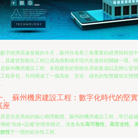
在數字經濟高速發展的今天，蘇州作為長三角重要的經濟與科技
心，其建筑智能化工程已成為推動城市現代化進程的關鍵一環。
別是蘇州機房建設工程、各類建筑的智能化系統集成以及辦公室
電工程承包，共同構成了一個高效、安全、綠色的智慧建筑生態
系。
一、 蘇州機房建設工程：數字化時代的堅實
底座
機房是信息系統的核心物理載體。蘇州的機房建設工程，早已超
傳統“布線+設備”的簡單模式，演進為集
高可靠性、高安全性、
能效性
于一體的綜合性工程。