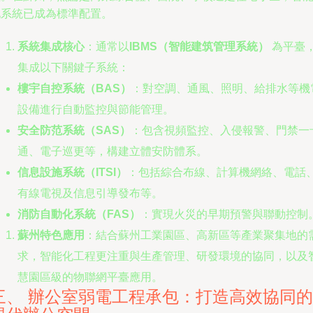
化系統已成為標準配置。
系統集成核心
：通常以
IBMS（智能建筑管理系統）
為平臺
集成以下關鍵子系統：
樓宇自控系統（BAS）
：對空調、通風、照明、給排水等機
設備進行自動監控與節能管理。
安全防范系統（SAS）
：包含視頻監控、入侵報警、門禁一
通、電子巡更等，構建立體安防體系。
信息設施系統（ITSI）
：包括綜合布線、計算機網絡、電話
有線電視及信息引導發布等。
消防自動化系統（FAS）
：實現火災的早期預警與聯動控制
蘇州特色應用
：結合蘇州工業園區、高新區等產業聚集地的
求，智能化工程更注重與生產管理、研發環境的協同，以及
慧園區級的物聯網平臺應用。
三、 辦公室弱電工程承包：打造高效協同的