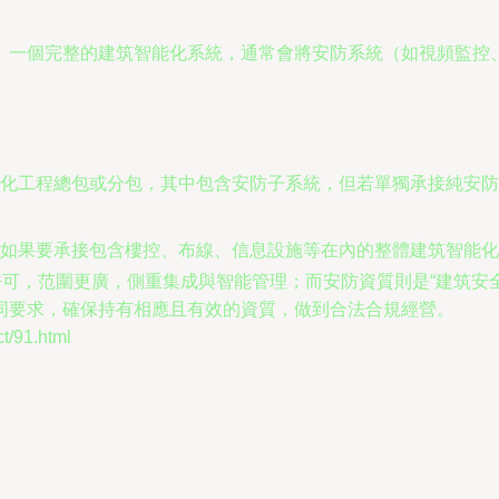
。一個完整的建筑智能化系統，通常會將安防系統（如視頻監控
化工程總包或分包，其中包含安防子系統，但若單獨承接純安防
如果要承接包含樓控、布線、信息設施等在內的整體建筑智能化
許可，范圍更廣，側重集成與智能管理；而安防資質則是“建筑安
同要求，確保持有相應且有效的資質，做到合法合規經營。
91.html