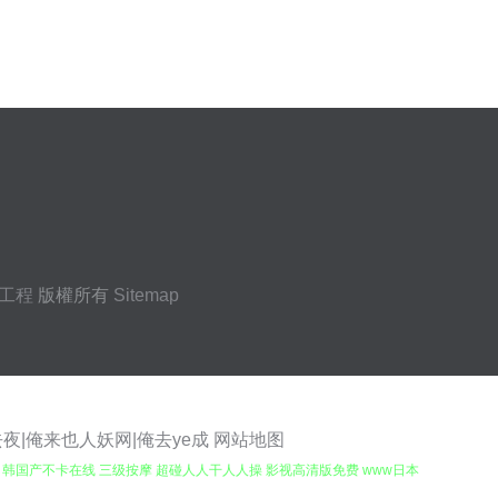
工程
版權所有
Sitemap
夜|俺来也人妖网|俺去ye成
网站地图
美日韩国产不卡在线 三级按摩 超碰人人干人人操 影视高清版免费 www日本