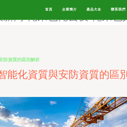
福利精品国产一区二区-爱福利
首頁
企業簡介
產品大全
聯系我們
最新网-俺来也俺去夜-俺来也
安防資質的區別解析
智能化資質與安防資質的區