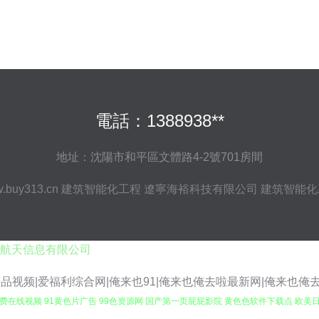
電話：1388938**
地址：沈陽市和平區文體路4-2號701房間
.buy313.cn
建筑智能化工程
遼寧海裕科技有限公司
建筑智能化
航天信息有限公司
品视频|爱福利综合网|俺来也91|俺来也俺去啦最新网|俺来也俺去
传媒免费在线视频 91黄色片广告 99色资源网 国产第一页屁屁影院 黄色色软件下载点 欧