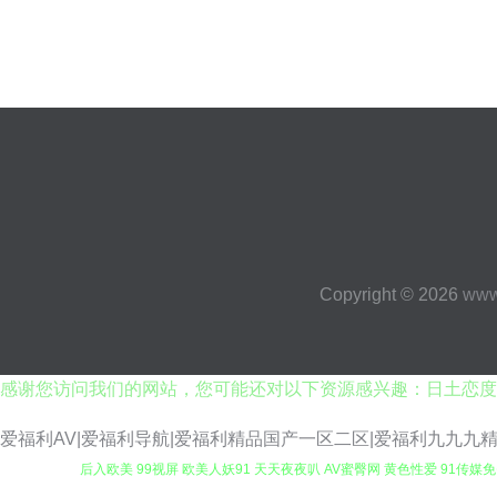
Copyright © 2026
www
感谢您访问我们的网站，您可能还对以下资源感兴趣：日土恋度
爱福利AV|爱福利导航|爱福利精品国产一区二区|爱福利九九九精
后入欧美 99视屏 欧美人妖91 天天夜夜叭 AV蜜臀网 黄色性爱 91