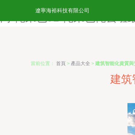
爱福利AV-爱福利导航-爱
遼寧海裕科技有限公司
网-俺来也91-俺来也俺去啦
當前位置：
首頁
>
產品大全
>
建筑智能化資質與
建筑