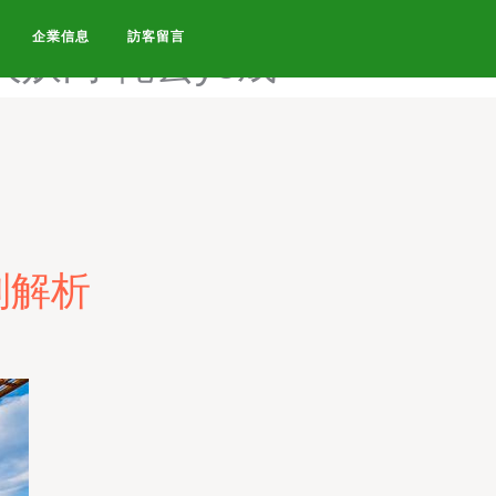
九九九精品视频-爱福利综合
企業信息
訪客留言
人妖网-俺去ye成
別解析